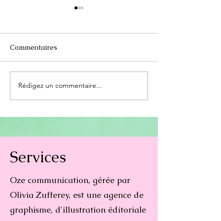
Commentaires
Rédigez un commentaire...
Coût charte graphique :
Avantages d'un
tout comprendre pour
de contenu digi
bien investir
Services
Oze communication, gérée par
Olivia Zufferey, est une agence de
graphisme, d'illustration éditoriale