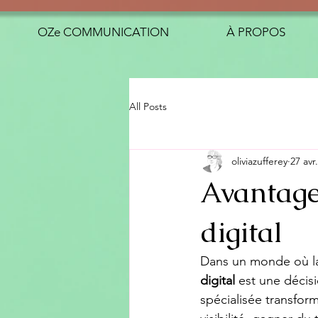
OZe COMMUNICATION
À PROPOS
All Posts
oliviazufferey
27 avr.
Avantage
digital
Dans un monde où la 
digital
 est une décis
spécialisée transfor