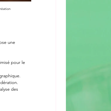
réation
l
pose une 
imisé pour le 
 graphique.
odération.
nalyse des 