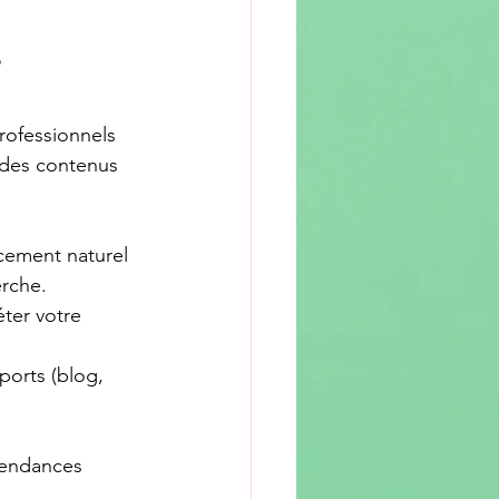
?
rofessionnels 
 des contenus 
cement naturel 
erche.
ter votre 
ports (blog, 
 tendances 