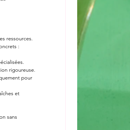
es ressources. 
oncrets :
écialisées.
tion rigoureuse.
iquement pour 
aîches et 
ion sans 