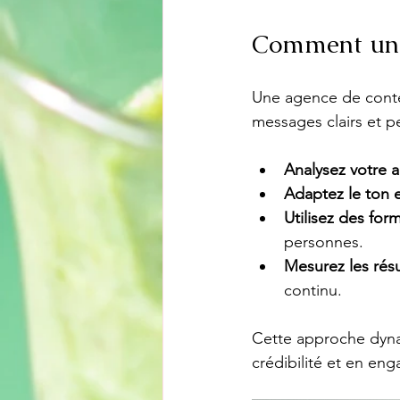
Comment une
Une agence de conten
messages clairs et p
Analysez votre 
Adaptez le ton e
Utilisez des form
personnes.
Mesurez les résu
continu.
Cette approche dyna
crédibilité et en en