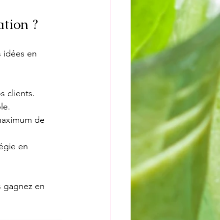
tion ?
 idées en 
s clients.
le.
 maximum de 
tégie en 
s gagnez en 