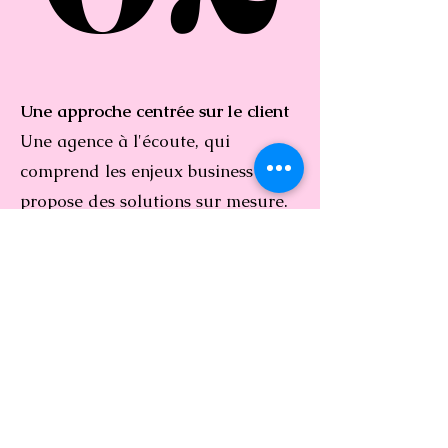
Une approche centrée sur le client
Une agence à l'écoute, qui
comprend les enjeux business et
propose des solutions sur mesure.
La relation humaine et la co-
création font la différence.
03
03