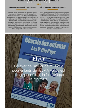
Automne 2024
Flyer
Ce flyer de l’atelier de musique
pour enfants de l’EJMA Valais est
conçu pour être à la fois ludique
et informatif.
Automne 2021