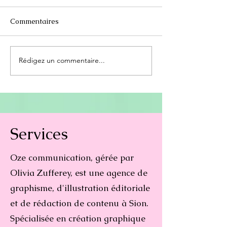
Commentaires
Rédigez un commentaire...
Coût charte graphique :
Avantages d'un
tout comprendre pour
de contenu digi
bien investir
Services
Oze communication, gérée par
Olivia Zufferey, est une agence de
graphisme, d'illustration éditoriale
et de rédaction de contenu à Sion.
Spécialisée en création graphique